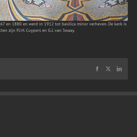
67 en 1880 en werd in 1912 tot basilica minor verheven. De kerk is
en zijn P.J.H. Cuypers en G.J. van Swaay.
Facebook
X
LinkedI