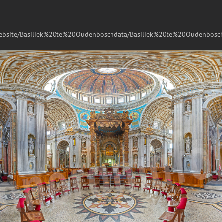
website/Basiliek%20te%20Oudenboschdata/Basiliek%20te%20Oudenbosch