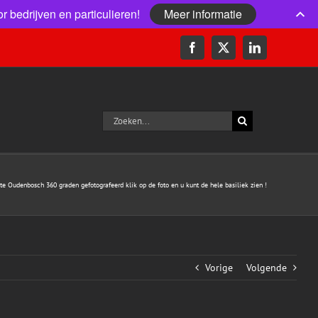
r bedrijven en particulieren!
Meer informatie
Facebook
X
LinkedIn
Zoeken
naar:
 te Oudenbosch 360 graden gefotografeerd klik op de foto en u kunt de hele basiliek zien !
Vorige
Volgende