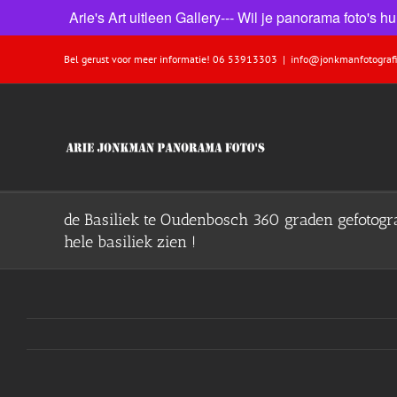
Arie's Art uitleen Gallery--- Wil je panorama foto's
Ga
Bel gerust voor meer informatie! 06 53913303
|
info@jonkmanfotografi
naar
inhoud
de Basiliek te Oudenbosch 360 graden gefotogra
hele basiliek zien !