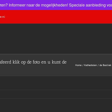
 huren? Informeer naar de mogelijkheden! Speciale aanbieding voo
e.nl
feerd klik op de foto en u kunt de
Home
Kathedralen
de Basiliek