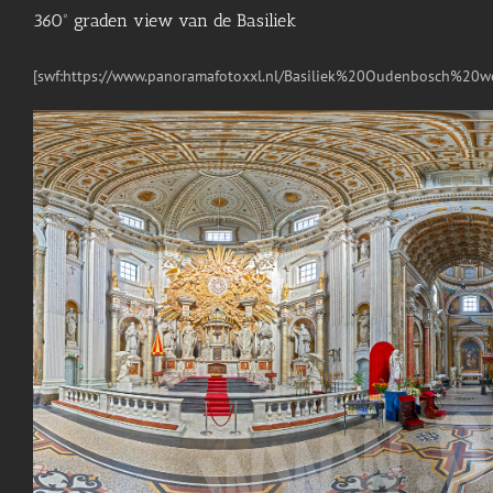
360º graden view van de Basiliek
[swf:https://www.panoramafotoxxl.nl/Basiliek%20Oudenbosch%20