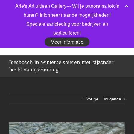
Ga
Arie's Art uitleen Gallery--- Wil je panorama foto's
Bel gerust voor meer informatie! 06 53913303
|
naar
info@jonkmanfotografie.nl
huren? Informeer naar de mogelijkheden!
inhoud
Speciale aanbieding voor bedrijven en
Facebook
X
LinkedIn
particulieren!
Meer informatie
Biesbosch in winterse sfeeren met bijzonder
beeld van ijsvorming
Vorige
Volgende
View
Larger