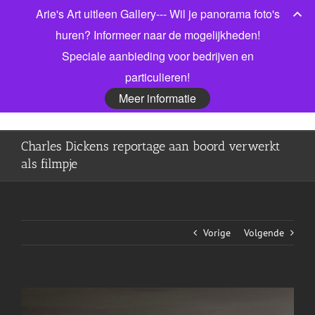
Ga
Arie's Art uitleen Gallery--- Wil je panorama foto's
Bel gerust voor meer informatie! 06 53913303
|
naar
info@jonkmanfotografie.nl
huren? Informeer naar de mogelijkheden!
inhoud
Speciale aanbieding voor bedrijven en
Facebook
X
LinkedIn
particulieren!
Meer informatie
Charles Dickens reportage aan boord verwerkt
als filmpje
Vorige
Volgende
View
Larger