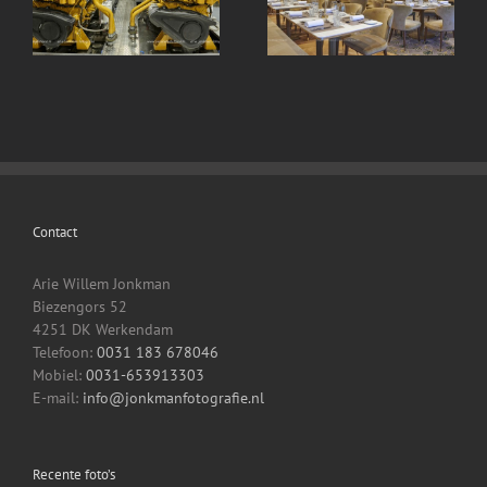
Emilie in opdracht voor
e
Emilie in opdracht voor
Gerlien van Tiem te
Gerlien van Tiem te
Druten deel 3
an
Druten deel 2
restaurant en stuurhut
Contact
Arie Willem Jonkman
Biezengors 52
4251 DK Werkendam
Telefoon:
0031 183 678046
Mobiel:
0031-653913303
E-mail:
info@jonkmanfotografie.nl
Recente foto’s