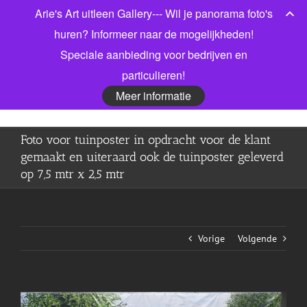
Ga
Arie's Art uitleen Gallery--- Wil je panorama foto's
Bel gerust voor meer informatie! 06 53913303
|
naar
info@jonkmanfotografie.nl
huren? Informeer naar de mogelijkheden!
inhoud
Speciale aanbieding voor bedrijven en
Facebook
X
LinkedIn
particulieren!
Meer informatie
Foto voor tuinposter in opdracht voor de klant
gemaakt en uiteraard ook de tuinposter geleverd
op 7,5 mtr x 2,5 mtr
Vorige
Volgende
View