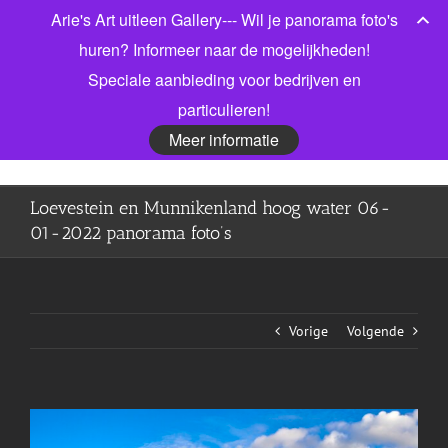
Ga
Arie's Art uitleen Gallery--- Wil je panorama foto's
Bel gerust voor meer informatie! 06 53913303
|
naar
info@jonkmanfotografie.nl
huren? Informeer naar de mogelijkheden!
inhoud
Speciale aanbieding voor bedrijven en
Facebook
X
LinkedIn
particulieren!
Meer informatie
Loevestein en Munnikenland hoog water 06-
01-2022 panorama foto’s
Vorige
Volgende
View
Larger