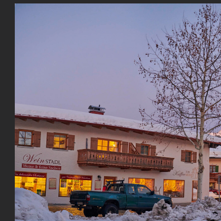
View
Larger
Image