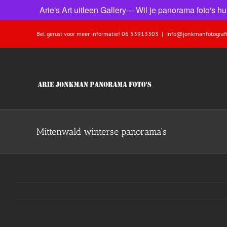
Arie's Art uitleen Gallery--- Wil je panorama foto's
Ga
Bel gerust voor meer informatie! 06 53913303
|
info@jonkmanfotografi
naar
inhoud
Mittenwald winterse panorama’s