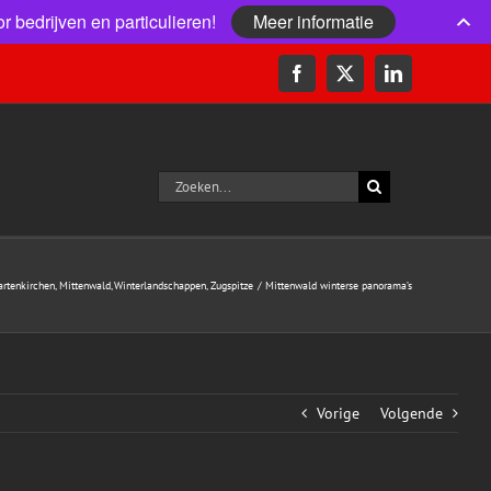
r bedrijven en particulieren!
Meer informatie
Facebook
X
LinkedIn
Zoeken
naar:
rtenkirchen
Mittenwald
Winterlandschappen
Zugspitze
Mittenwald winterse panorama’s
Vorige
Volgende