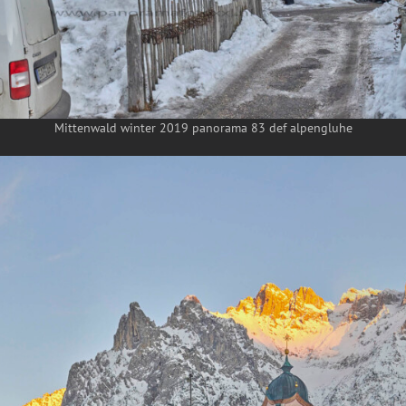
Mittenwald winter 2019 panorama 83 def alpengluhe