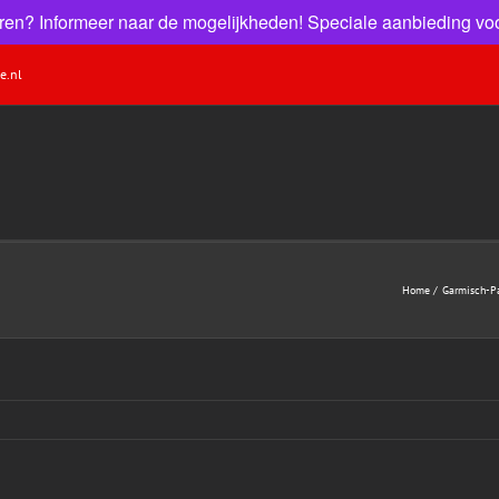
 huren? Informeer naar de mogelijkheden! Speciale aanbieding voo
e.nl
Home
Garmisch-Pa