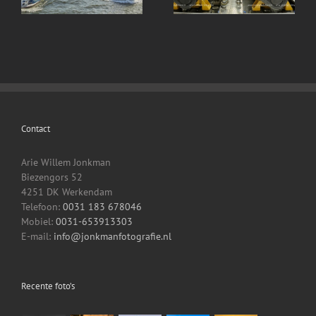
Druten deel 4
Druten deel 3
Machinekamer en aan
restaurant en stuurhut
dek
Contact
Arie Willem Jonkman
Biezengors 52
4251 DK Werkendam
Telefoon:
0031 183 678046
Mobiel:
0031-653913303
E-mail:
info@jonkmanfotografie.nl
Recente foto’s