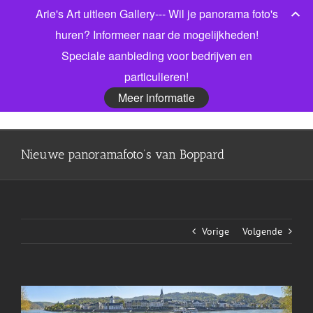
Ga
Arie's Art uitleen Gallery--- Wil je panorama foto's
Bel gerust voor meer informatie! 06 53913303
|
naar
info@jonkmanfotografie.nl
huren? Informeer naar de mogelijkheden!
inhoud
Speciale aanbieding voor bedrijven en
Facebook
X
LinkedIn
particulieren!
Meer informatie
Nieuwe panoramafoto’s van Boppard
Vorige
Volgende
View
Larger