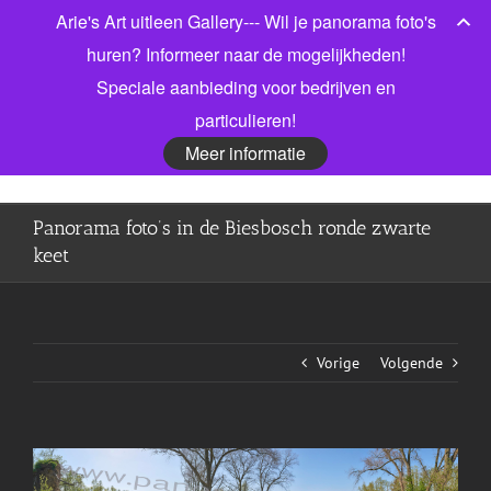
Ga
Arie's Art uitleen Gallery--- Wil je panorama foto's
Bel gerust voor meer informatie! 06 53913303
|
naar
info@jonkmanfotografie.nl
huren? Informeer naar de mogelijkheden!
inhoud
Speciale aanbieding voor bedrijven en
Facebook
X
LinkedIn
particulieren!
Meer informatie
Panorama foto’s in de Biesbosch ronde zwarte
keet
Vorige
Volgende
View
Larger