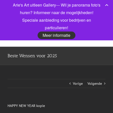
Ga
Arie's Art uitleen Gallery--- Wil je panorama foto's
Bel gerust voor meer informatie! 06 53913303
|
naar
info@jonkmanfotografie.nl
huren? Informeer naar de mogelijkheden!
inhoud
Speciale aanbieding voor bedrijven en
Facebook
X
LinkedIn
particulieren!
Meer informatie
Beste Wensen voor 2025
Vorige
Volgende
HAPPY NEW YEAR kopie