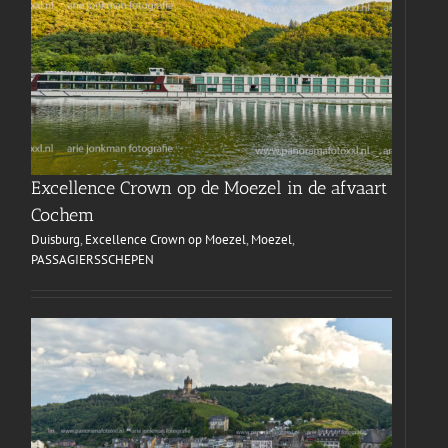
Excellence Crown op de Moezel in de afvaart
Cochem
Duisburg
,
Excellence Crown op Moezel
,
Moezel
,
PASSAGIERSSCHEPEN