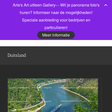
Ga
Arie's Art uitleen Gallery--- Wil je panorama foto's
Bel gerust voor meer informatie! 06 53913303
|
naar
info@jonkmanfotografie.nl
huren? Informeer naar de mogelijkheden!
inhoud
Speciale aanbieding voor bedrijven en
Facebook
X
LinkedIn
particulieren!
Meer informatie
Duitsland