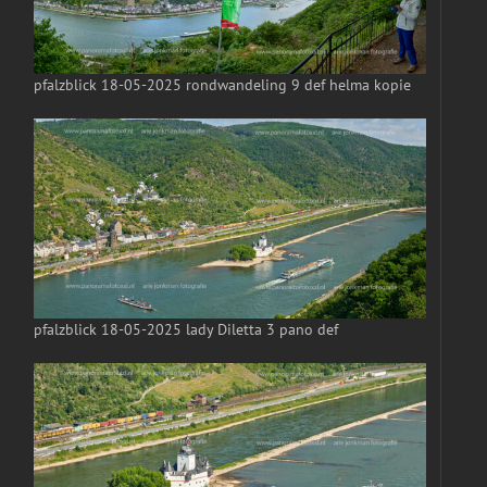
pfalzblick 18-05-2025 rondwandeling 9 def helma kopie
pfalzblick 18-05-2025 lady Diletta 3 pano def