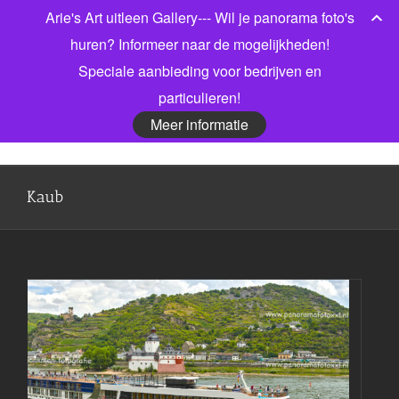
Ga
Arie's Art uitleen Gallery--- Wil je panorama foto's
Bel gerust voor meer informatie! 06 53913303
|
naar
info@jonkmanfotografie.nl
huren? Informeer naar de mogelijkheden!
inhoud
Speciale aanbieding voor bedrijven en
Facebook
X
LinkedIn
particulieren!
Meer informatie
Kaub