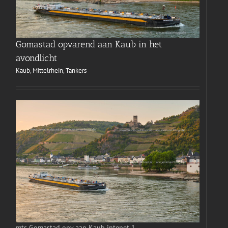
Gomastad opvarend aan Kaub in het
avondlicht
Kaub
,
Mittelrhein
,
Tankers
mts Gomastad opv aan Kaub intenet 1