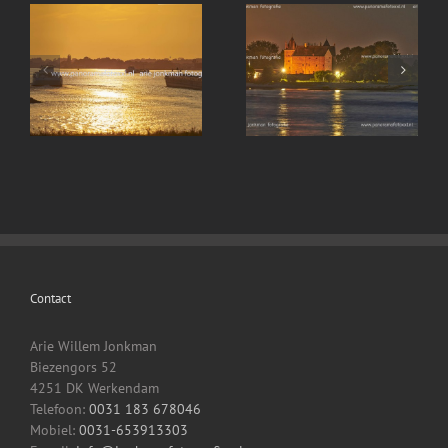
Diekirch proefvaart
vorige week op het
Loevestein met
vuile gat in opdracht
opgaande maan
gefotografeerd voor
Alpinist SA
Contact
Arie Willem Jonkman
Biezengors 52
4251 DK Werkendam
Telefoon:
0031 183 678046
Mobiel:
0031-653913303