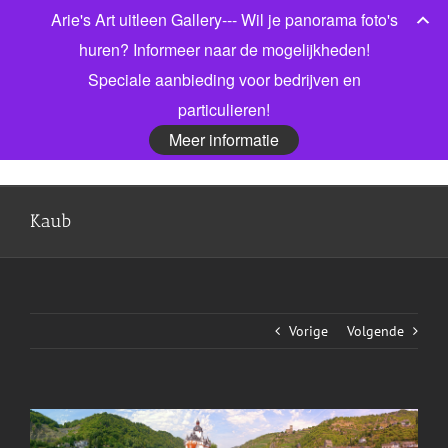
Ga
Arie's Art uitleen Gallery--- Wil je panorama foto's
Bel gerust voor meer informatie! 06 53913303
|
naar
info@jonkmanfotografie.nl
huren? Informeer naar de mogelijkheden!
inhoud
Speciale aanbieding voor bedrijven en
Facebook
X
LinkedIn
particulieren!
Meer informatie
Kaub
Vorige
Volgende
View
Larger