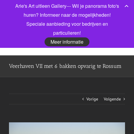
Ga
Arie's Art uitleen Gallery--- Wil je panorama foto's
Bel gerust voor meer informatie! 06 53913303
|
naar
info@jonkmanfotografie.nl
huren? Informeer naar de mogelijkheden!
inhoud
Speciale aanbieding voor bedrijven en
Facebook
X
LinkedIn
particulieren!
Meer informatie
Veerhaven VII met 6 bakken opvarig te Rossum
Vorige
Volgende
View
Larger