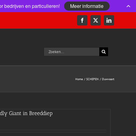
r bedrijven en particulieren!
Meer informatie
Facebook
X
LinkedIn
Zoeken
naar:
Home
SCHEPEN
Duwvaart
ly Giant in Breeddiep