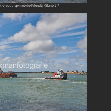
-breeddiep-met-de-Friendly-Giant-1 7