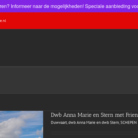
 huren? Informeer naar de mogelijkheden! Speciale aanbieding voo
e.nl
Dwb Anna Marie en Stern met Friend
Duwvaart
,
dwb Anna Marie en dwb Stern
,
SCHEPEN