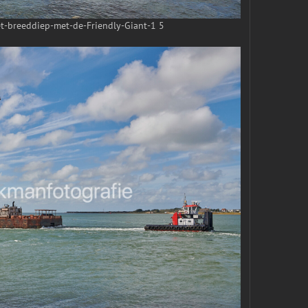
-breeddiep-met-de-Friendly-Giant-1 5