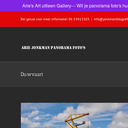
Arie's Art uitleen Gallery--- Wil je panorama foto's
Ga
Bel gerust voor meer informatie! 06 53913303
|
info@jonkmanfotografi
naar
inhoud
Duwvaart