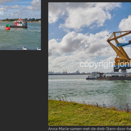
Anna-Marie-samen-met-de-dwb-Stern-door-he