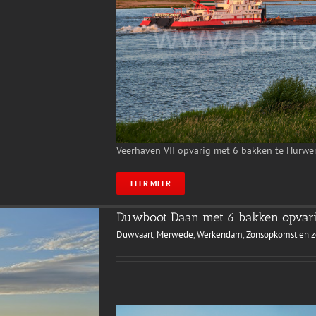
Veerhaven VII opvarig met 6 bakken te Hurw
LEER MEER
Duwboot Daan met 6 bakken opvari
Duwvaart
,
Merwede
,
Werkendam
,
Zonsopkomst en 