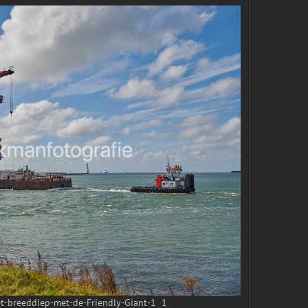
t-breeddiep-met-de-Friendly-Giant-1 1