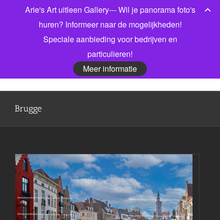
Ga
Arie's Art uitleen Gallery--- Wil je panorama foto's
Bel gerust voor meer informatie! 06 53913303
|
naar
info@jonkmanfotografie.nl
huren? Informeer naar de mogelijkheden!
inhoud
Speciale aanbieding voor bedrijven en
Facebook
X
LinkedIn
particulieren!
Meer informatie
Brugge