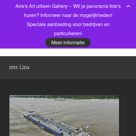
Ga
Arie's Art uitleen Gallery--- Wil je panorama foto's
Bel gerust voor meer informatie! 06 53913303
|
naar
info@jonkmanfotografie.nl
huren? Informeer naar de mogelijkheden!
inhoud
Speciale aanbieding voor bedrijven en
Facebook
X
LinkedIn
particulieren!
Meer informatie
mts Lina