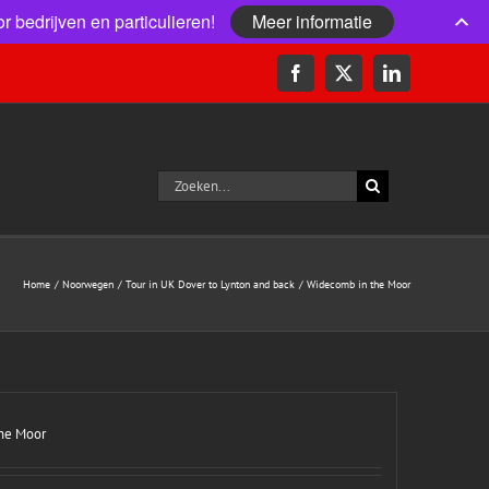
r bedrijven en particulieren!
Meer informatie
Facebook
X
LinkedIn
Zoeken
naar:
Home
Noorwegen
Tour in UK Dover to Lynton and back
Widecomb in the Moor
he Moor