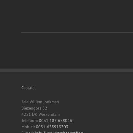
Contact
Arie Willem Jonkman
Biezengors 52
4251 DK Werkendam
Telefoon:
0031 183 678046
Mobiel:
0031-653913303
E-mail:
info@jonkmanfotografie.nl