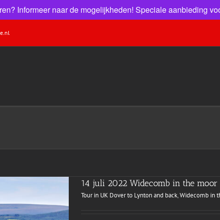
 huren? Informeer naar de mogelijkheden! Speciale aanbieding voo
e.nl
14 juli 2022 Widecomb in the moor
Tour in UK Dover to Lynton and back
,
Widecomb in t