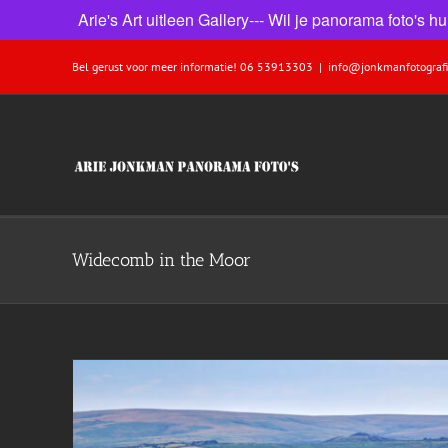
Arie's Art uitleen Gallery--- Wil je panorama foto's
Ga
Bel gerust voor meer informatie! 06 53913303
|
info@jonkmanfotografi
naar
inhoud
Widecomb in the Moor